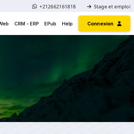
+212662161818
Stage et emploi
 Web
CRM - ERP
EPub
Help
Connexion