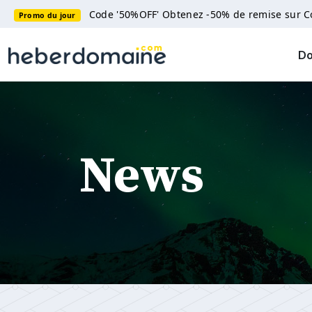
Code '50%OFF' Obtenez -50% de remise sur 
Promo du jour
D
News