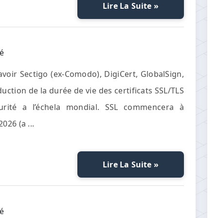
Lire La Suite »
té
savoir Sectigo (ex-Comodo), DigiCert, GlobalSign,
ction de la durée de vie des certificats SSL/TLS
urité a l’échela mondial. SSL commencera à
26 (a ...
Lire La Suite »
té