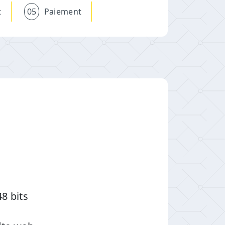
t
05
Paiement
8 bits