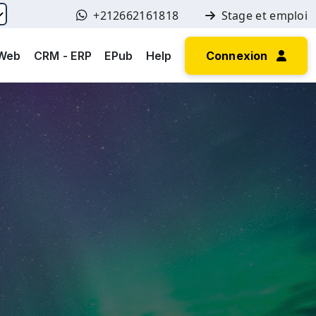
+212662161818
Stage et emploi
 Web
CRM - ERP
EPub
Help
Connexion