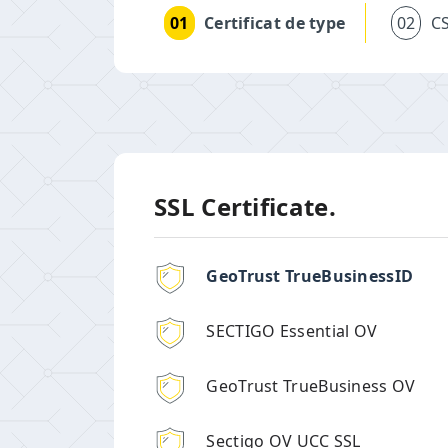
01
Certificat de type
02
C
SSL Certificate.
GeoTrust TrueBusinessID
SECTIGO Essential OV
GeoTrust TrueBusiness OV
Sectigo OV UCC SSL