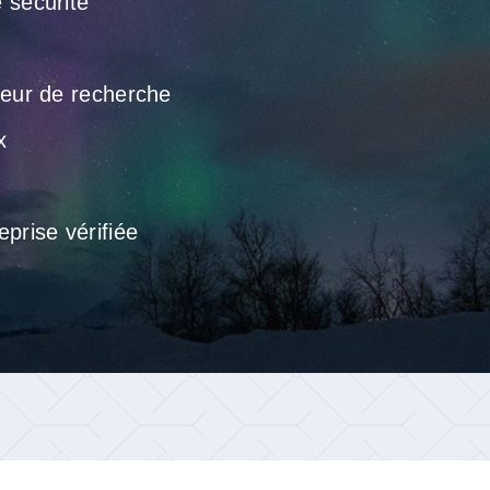
 sécurité
teur de recherche
x
prise vérifiée