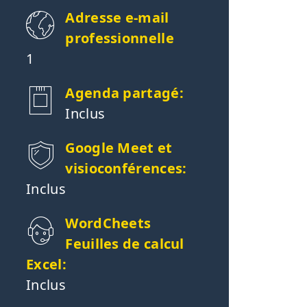
Adresse e-mail
professionnelle
1
Agenda partagé:
Inclus
Google Meet et
visioconférences:
Inclus
WordCheets
Feuilles de calcul
Excel:
Inclus