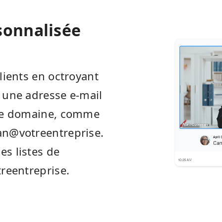
sonnalisée
lients en octroyant
 une adresse e-mail
tre domaine, comme
an@votreentreprise.
s listes de
treentreprise.