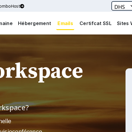
ComboHost
maine
Hébergement
Emails
Certifcat SSL
Sites
orkspace
rkspace?
nelle
visioconférence