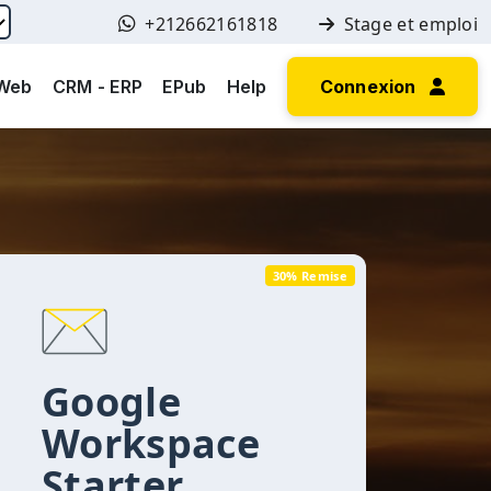
+212662161818
Stage et emploi
 Web
CRM - ERP
EPub
Help
Connexion
30% Remise
Google
Workspace
Starter