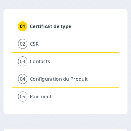
01
Certificat de type
02
CSR
03
Contacts
04
Configuration du Produit
05
Paiement